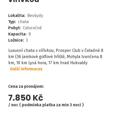
Lokalita
:
Beskydy
Typ
:
chata
Pobyt
:
Celoročně
Kapacita
:
8
Ložnice
:
3
Luxusní chata s vířivkou, Prosper Club v Čeladné 8
km (36 jamkové golfové hřiště, Mohyla Ivančena 8
km, 10 km Lysá hora, 17 km hrad Hukvaldy
Další informace
Cena za pronájem
:
7.850 Kč
noc ( podmínka platba za min 3 noci )