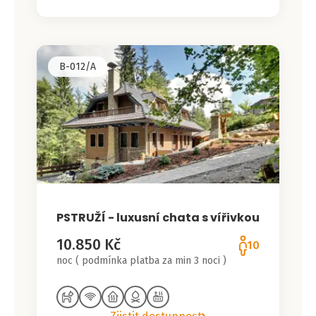
B-012/A
PSTRUŽÍ - luxusní chata s vířivkou
10.850 Kč
10
noc ( podmínka platba za min 3 noci )