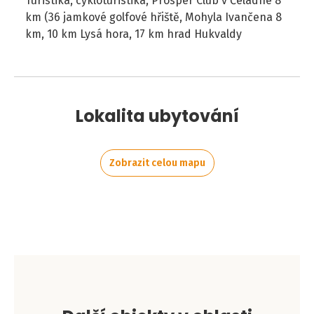
Turistika, cykloturistika, Prosper Club v Čeladné 8
km (36 jamkové golfové hřiště, Mohyla Ivančena 8
km, 10 km Lysá hora, 17 km hrad Hukvaldy
Lokalita ubytování
Zobrazit celou mapu
Leaflet
|
©
OpenStreetMap
contributors
+
−