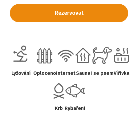
Rezervovat
Lyžování
Oploceno
Internet
Sauna
I se psem
Vířivka
Krb
Rybaření