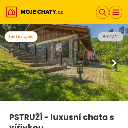
B-012/C
Zpět na výběr
PSTRUŽÍ - luxusní chata s
vířivkou