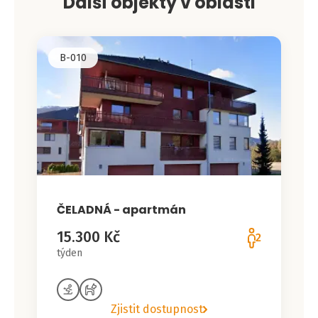
Další objekty v oblasti
B-010
ČELADNÁ - apartmán
15.300 Kč
2
týden
Zjistit dostupnost