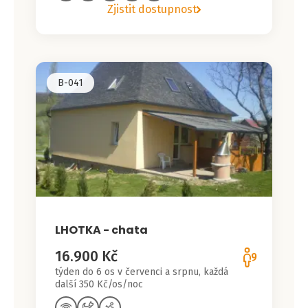
Zjistit dostupnost
B-041
LHOTKA - chata
16.900 Kč
9
týden do 6 os v červenci a srpnu, každá
další 350 Kč/os/noc