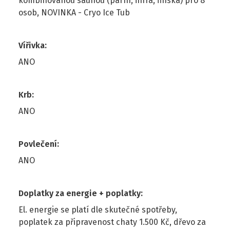
kombinovanou saunou (parní, infra, finská) pro 8
osob, NOVINKA - Cryo Ice Tub
Vířivka
:
ANO
Krb
:
ANO
Povlečení
:
ANO
Doplatky za energie + poplatky
:
El. energie se platí dle skutečné spotřeby,
poplatek za připravenost chaty 1.500 Kč, dřevo za