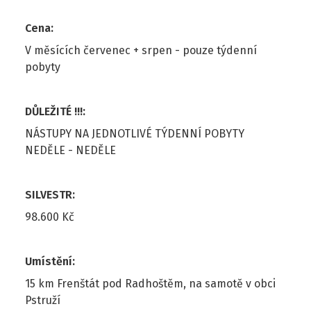
Cena
:
V měsících červenec + srpen - pouze týdenní
pobyty
DŮLEŽITÉ !!!
:
NÁSTUPY NA JEDNOTLIVÉ TÝDENNÍ POBYTY
NEDĚLE - NEDĚLE
SILVESTR
:
98.600 Kč
Umístění
:
15 km Frenštát pod Radhoštěm, na samotě v obci
Pstruží