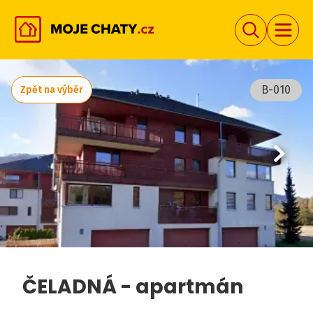
B-010
Zpět na výběr
ČELADNÁ - apartmán