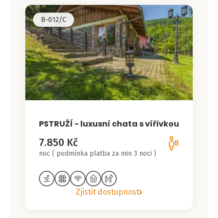
B-012/C
PSTRUŽÍ - luxusní chata s vířivkou
7.850 Kč
8
noc ( podmínka platba za min 3 noci )
Zjistit dostupnost