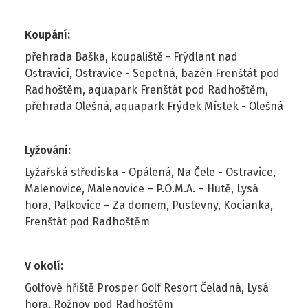
Koupání
:
přehrada Baška, koupaliště - Frýdlant nad
Ostravicí, Ostravice - Sepetná, bazén Frenštát pod
Radhoštěm, aquapark Frenštát pod Radhoštěm,
přehrada Olešná, aquapark Frýdek Místek - Olešná
Lyžování
:
Lyžařská střediska - Opálená, Na Čele - Ostravice,
Malenovice, Malenovice – P.O.M.A. – Hutě, Lysá
hora, Palkovice – Za domem, Pustevny, Kocianka,
Frenštát pod Radhoštěm
V okolí
:
Golfové hřiště Prosper Golf Resort Čeladná, Lysá
hora, Rožnov pod Radhoštěm