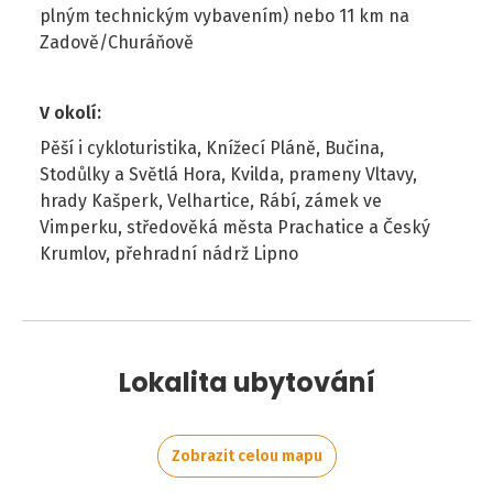
plným technickým vybavením) nebo 11 km na
Zadově/Churáňově
V okolí
:
Pěší i cykloturistika, Knížecí Pláně, Bučina,
Stodůlky a Světlá Hora, Kvilda, prameny Vltavy,
hrady Kašperk, Velhartice, Rábí, zámek ve
Vimperku, středověká města Prachatice a Český
Krumlov, přehradní nádrž Lipno
Lokalita ubytování
Zobrazit celou mapu