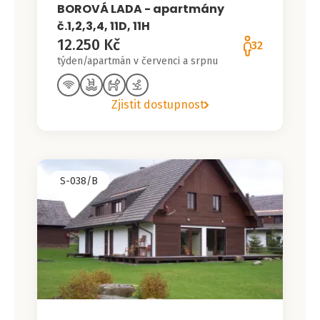
BOROVÁ LADA - apartmány
č.1,2,3,4, 11D, 11H
12.250 Kč
32
týden/apartmán v červenci a srpnu
Zjistit dostupnost
S-038/B