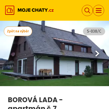
S-038/C
Zpět na výběr
BOROVÁ LADA -
apartmán č.7