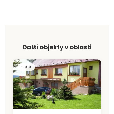
Leaflet
|
©
OpenStreetMap
contributors
+
−
Další objekty v oblasti
S-030