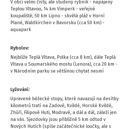
V obci velmi čistý, ale studený rybník - napájený
Teplou Vltavou, 14 km Vimperk - veřejné
koupaliště, 50 km Lipno - skvělá pláž v Horní
Plané, Waldkirchen v Bavorsku (cca 50 km) -
aquapark
Rybolov
:
Nejblíže Teplá Vltava, Polka (cca 8 km), dále Teplá
Vltava u Soumarského mostu (Lenora), cca 20 km -
v Národním parku se většinou chytat nesmí
Lyžování
:
Upravené běžecké stopy, které navazují na desítky
kilometrů tratí na Zadově, Kvildě, Horské Kvildě,
Zhůří, Filipově Huti, Modravě, a dál a dál, záleží jen
na vás. Sjezdovky jsou přibližně 5 km odtud v
Nových Hutích (spíše začátečnické loučky, ale s