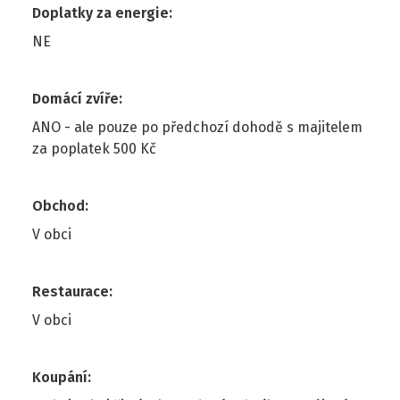
Doplatky za energie
:
NE
Domácí zvíře
:
ANO - ale pouze po předchozí dohodě s majitelem
za poplatek 500 Kč
Obchod
:
V obci
Restaurace
:
V obci
Koupání
: