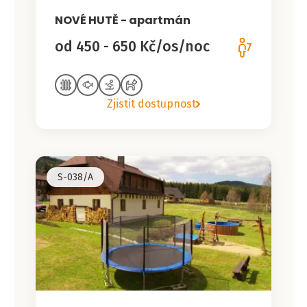
NOVÉ HUTĚ - apartmán
od 450 - 650 Kč/os/noc
7
Zjistit dostupnost
S-038/A