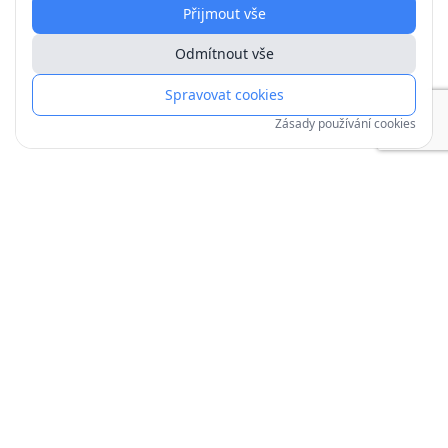
Přijmout vše
Odmítnout vše
Spravovat cookies
Zásady používání cookies
Copyright © 1991–
2026
| mojechaty.cz
Zpracování osobních údajů
Zásady používání cookies
Obchodní podmínky
Jak objednat
Provoz a úpravy zajišťuje
invenus