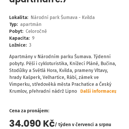
Lokalita
:
Národní park Šumava - Kvilda
Typ
:
apartmán
Pobyt
:
Celoročně
Kapacita
:
9
Ložnice
:
3
Apartmány v Národním parku Šumava. Týdenní
pobyty. Pěší i cykloturistika, Knížecí Pláně, Bučina,
Stodůlky a Světlá Hora, Kvilda, prameny Vltavy,
hrady Kašperk, Velhartice, Rábí, zámek ve
Vimperku, středověká města Prachatice a Český
Krumlov, přehradní nádrž Lipno
Další informace
Cena za pronájem
:
34.090 Kč
týden v červenci a srpnu