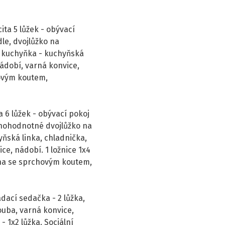
ta 5 lůžek - obývací
le, dvojlůžko na
, kuchyňka - kuchyňská
ádobí, varná konvice,
hovým koutem,
 6 lůžek - obývací pokoj
lnohodnotné dvojlůžko na
ňská linka, chladnička,
e, nádobí. 1 ložnice 1x4
lna se sprchovým koutem,
dací sedačka - 2 lůžka,
ouba, varná konvice,
- 1x2 lůžka. Sociální