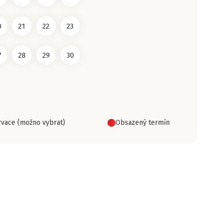
0
21
22
23
7
28
29
30
vace (možno vybrat)
Obsazený termín