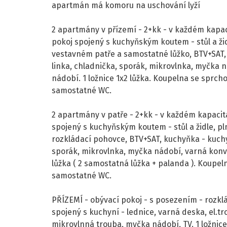
apartmán má komoru na uschování lyží
2 apartmány v přízemí - 2+kk - v každém kapaci
pokoj spojený s kuchyňským koutem - stůl a žid
vestavném patře a samostatné lůžko, BTV+SAT
linka, chladnička, sporák, mikrovlnka, myčka n
nádobí. 1 ložnice 1x2 lůžka. Koupelna se sprc
samostatné WC.
2 apartmány v patře - 2+kk - v každém kapacita
spojený s kuchyňským koutem - stůl a židle, p
rozkládací pohovce, BTV+SAT, kuchyňka - kuchy
sporák, mikrovlnka, myčka nádobí, varná konvic
lůžka ( 2 samostatná lůžka + palanda ). Koupe
samostatné WC.
PŘÍZEMÍ - obývací pokoj - s posezením - rozklá
spojený s kuchyní - lednice, varná deska, el.tr
mikrovlnná trouba, myčka nádobí, TV. 1 ložnice 