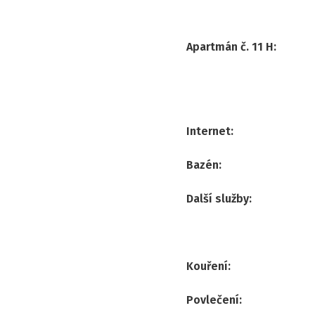
Apartmán č. 11 H
:
Internet
:
Bazén
:
Další služby
:
Kouření
:
Povlečení
: