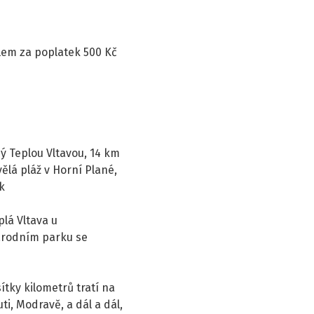
lem za poplatek 500 Kč
ný Teplou Vltavou, 14 km
ělá pláž v Horní Plané,
k
plá Vltava u
árodním parku se
tky kilometrů tratí na
ti, Modravě, a dál a dál,