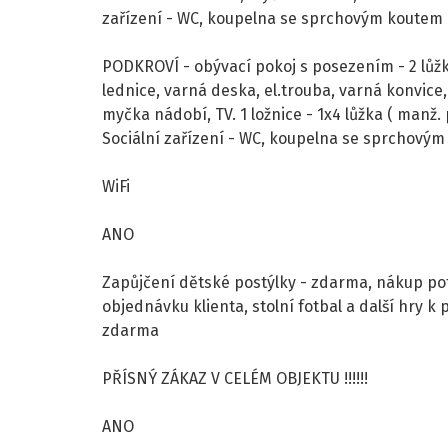
zařízení - WC, koupelna se sprchovým koutem
PODKROVÍ - obývací pokoj s posezením - 2 lůžk
lednice, varná deska, el.trouba, varná konvice
myčka nádobí, TV. 1 ložnice - 1x4 lůžka ( manž. 
Sociální zařízení - WC, koupelna se sprchový
WiFi
ANO
Zapůjčení dětské postýlky - zdarma, nákup pot
objednávku klienta, stolní fotbal a další hry k 
zdarma
PŘÍSNÝ ZÁKAZ V CELÉM OBJEKTU !!!!!!
ANO