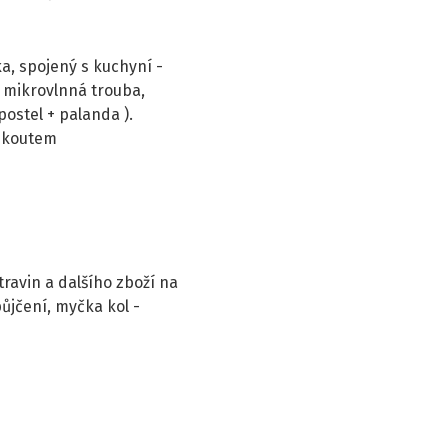
a, spojený s kuchyní -
, mikrovlnná trouba,
postel + palanda ).
m koutem
ravin a dalšího zboží na
půjčení, myčka kol -