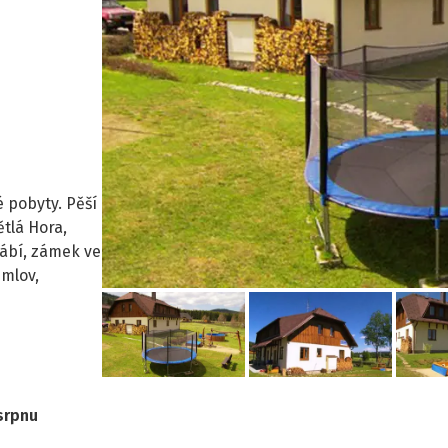
 pobyty. Pěší
ětlá Hora,
Rábí, zámek ve
mlov,
srpnu