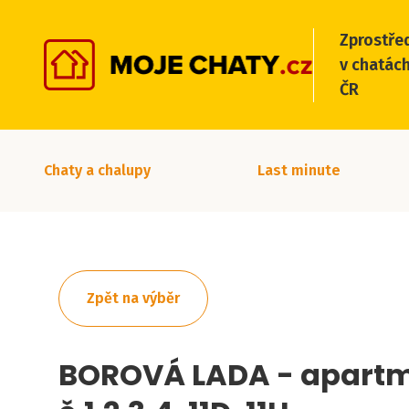
Zprostře
v chatách
ČR
Chaty a chalupy
Last minute
Zpět na výběr
BOROVÁ LADA - apart