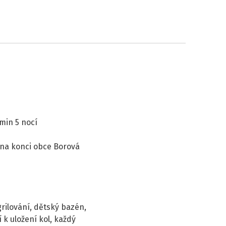
min 5 nocí
 na konci obce Borová
ilování, dětský bazén,
 k uložení kol, každý