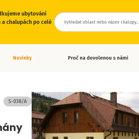
dkujeme ubytování
 a chalupách po celé
Novinky
Proč na dovolenou s námi
S-038/A
mány