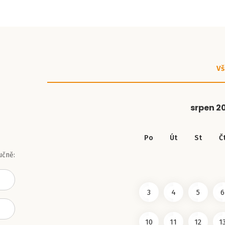
Vš
srpen
2
Po
Út
St
Č
učně:
3
4
5
6
10
11
12
1