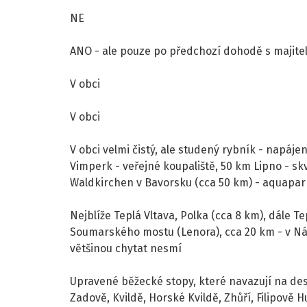
NE
ANO - ale pouze po předchozí dohodě s majite
V obci
V obci
V obci velmi čistý, ale studený rybník - napáje
Vimperk - veřejné koupaliště, 50 km Lipno - skv
Waldkirchen v Bavorsku (cca 50 km) - aquapar
Nejblíže Teplá Vltava, Polka (cca 8 km), dále Te
Soumarského mostu (Lenora), cca 20 km - v N
většinou chytat nesmí
Upravené běžecké stopy, které navazují na desí
Zadově, Kvildě, Horské Kvildě, Zhůří, Filipově Hu