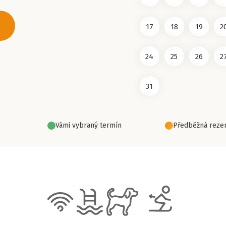
17
18
19
2
24
25
26
2
31
Vámi vybraný termín
Předběžná rezer