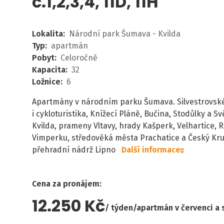
č.1,2,3,4, 11D, 11H
Lokalita
:
Národní park Šumava - Kvilda
Typ
:
apartmán
Pobyt
:
Celoročně
Kapacita
:
32
Ložnice
:
6
Apartmány v národním parku Šumava. Silvestrovské
i cykloturistika, Knížecí Pláně, Bučina, Stodůlky a Sv
Kvilda, prameny Vltavy, hrady Kašperk, Velhartice, 
Vimperku, středověká města Prachatice a Český Kru
přehradní nádrž Lipno
Další informace
Cena za pronájem
:
12.250 Kč
týden/apartmán v červenci a 