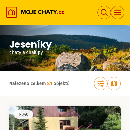
Jeseníky
chaty a chalupy
Nalezeno celkem
81
objektů
J-040