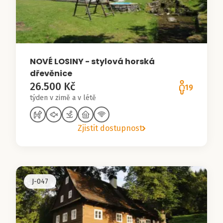
NOVÉ LOSINY - stylová horská
dřevěnice
26.500 Kč
19
týden v zimě a v létě
Zjistit dostupnost
J-047