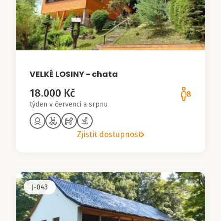
VELKÉ LOSINY - chata
18.000 Kč
8
týden v červenci a srpnu
Zjistit dostupnost
J-043