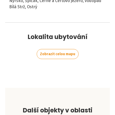
Nýrsko, Špičák, Černé a Čertovo jezero, vodopád
Bílá Strž, Ostrý
Lokalita ubytování
Zobrazit celou mapu
Leaflet
|
©
OpenStreetMap
contributors
+
−
Další objekty v oblasti