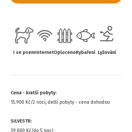
I se psem
Internet
Oploceno
Rybaření
Lyžování
Cena - kratší pobyty
:
15.900 Kč/2 noci, delší pobyty - cena dohodou
SILVESTR
:
39.000 Kč/do 5 nocí