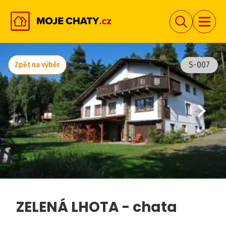
S-007
Zpět na výběr
ZELENÁ LHOTA - chata