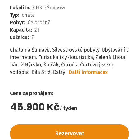
Lokalita
:
CHKO Šumava
Typ
:
chata
Pobyt
:
Celoročně
Kapacita
:
21
Ložnice
:
7
Chata na Šumavě. Silvestrovské pobyty. Ubytování s
internetem. Turistika i cykloturistika, Zelená Lhota,
nádrž Nýrsko, Špičák, Černé a Čertovo jezero,
vodopád Bílá Strž, Ostrý
Další informace
Cena za pronájem
:
45.900 Kč
týden
Rezervovat