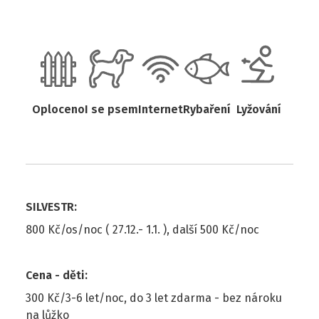
Oploceno
I se psem
Internet
Rybaření
Lyžování
SILVESTR
:
800 Kč/os/noc ( 27.12.- 1.1. ), další 500 Kč/noc
Cena - děti
:
300 Kč/3-6 let/noc, do 3 let zdarma - bez nároku
na lůžko