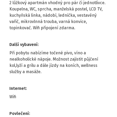
2 lůžkový apartmán vhodný pro pár či jednotlivce.
Koupelna, WC, sprcha, manželská postel, LCD TV,
kuchyňská linka, nádobí, lednička, vestavěný
vařič, mikrovlnná trouba, varná konvice,
topinkovač. Wifi připojení zdarma.
Další vybavení
:
Při pobytu nabízíme točené pivo, víno a
nealkoholické nápoje. Možnost zajistit půjčení
kol,lyží a grilu a dále jízdy na koních, wellness
služby a masáže.
Internet
:
Wifi
Povlečení
: