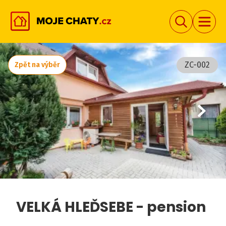
ZC-002
Zpět na výběr
VELKÁ HLEĎSEBE - pension