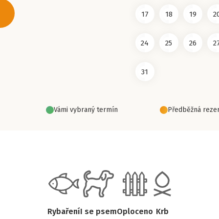
17
18
19
2
24
25
26
2
31
Vámi vybraný termín
Předběžná rezer
Rybaření
I se psem
Oploceno
Krb