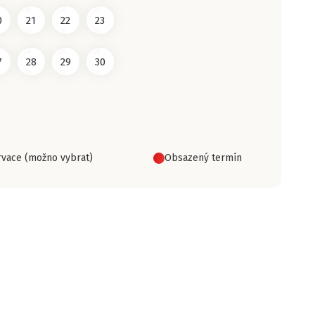
0
21
22
23
7
28
29
30
vace (možno vybrat)
Obsazený termín