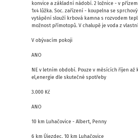
konvice a základní nádobí. 2 ložnice - v přízem
1x4 lůžka. Soc. zařízení - koupelna se sprcho
vytápění slouží krbová kamna s rozvodem tepl
možnost přímotopů. V chalupě je voda z vlastn
V obývacím pokoji
ANO
NE v letním období. Pouze v měsících říjen až 
el,energie dle skutečné spotřeby
3.000 Kč
ANO
10 km Luhačovice - Albert, Penny
6 km Újezdec, 10 km Luhačovice