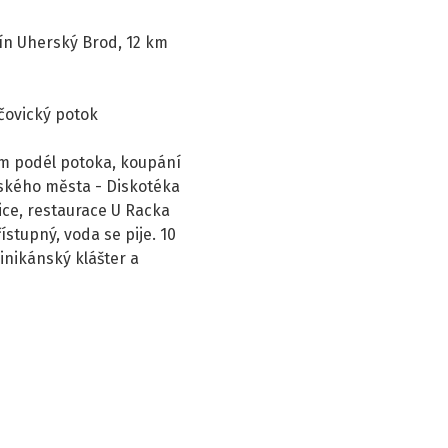
ín Uherský Brod, 12 km
čovický potok
m podél potoka, koupání
ňského města - Diskotéka
ice, restaurace U Racka
stupný, voda se pije. 10
nikánský klášter a