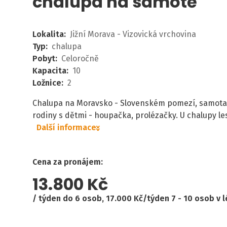
chalupa na samotě
Lokalita
:
Jižní Morava - Vizovická vrchovina
Typ
:
chalupa
Pobyt
:
Celoročně
Kapacita
:
10
Ložnice
:
2
Chalupa na Moravsko - Slovenském pomezí, samota
rodiny s dětmi - houpačka, prolézačky. U chalupy le
Další informace
Cena za pronájem
:
13.800 Kč
týden do 6 osob, 17.000 Kč/týden 7 - 10 osob v l