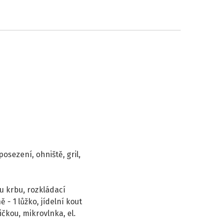
sezení, ohniště, gril,
u krbu, rozkládací
 - 1 lůžko, jídelní kout
ičkou, mikrovlnka, el.