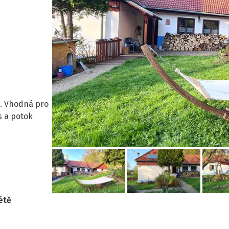
. Vhodná pro
s a potok
étě