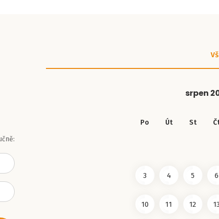
Vš
srpen
2
Po
Út
St
Č
učně:
3
4
5
6
10
11
12
1