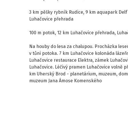
3 km pěšky rybník Rudice, 9 km aquapark Delf
Luhačovice přehrada
100 m potok, 12 km Luhačovice přehrada, Luha
Na houby do lesa za chalupou. Procházka lese
v tůni potoka. 7 km Luhačovice kolonáda láze
Luhačovice restaurace Elektra, zámek Luhačov
Luhačovice. Léčivý pramen Luhačovice volně pří
km Uherský Brod - planetárium, muzeum, domi
muzeum Jana Ámose Komenského