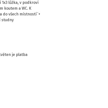
í 1x3 lůžka, v podkroví
vým koutem a WC. K
a do všech místností¨+
í studny
květen je platba