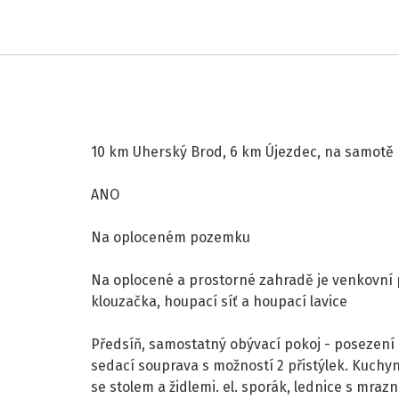
10 km Uherský Brod, 6 km Újezdec, na samotě
ANO
Na oploceném pozemku
Na oplocené a prostorné zahradě je venkovní po
klouzačka, houpací síť a houpací lavice
Předsíň, samostatný obývací pokoj - posezení 
sedací souprava s možností 2 přistýlek. Kuchyně
se stolem a židlemi. el. sporák, lednice s mrazn