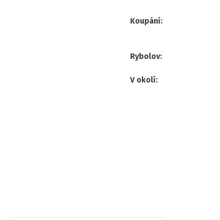
Koupání
:
Rybolov
:
V okolí
: