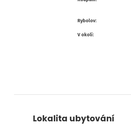
Rybolov
:
V okolí
:
Lokalita ubytování