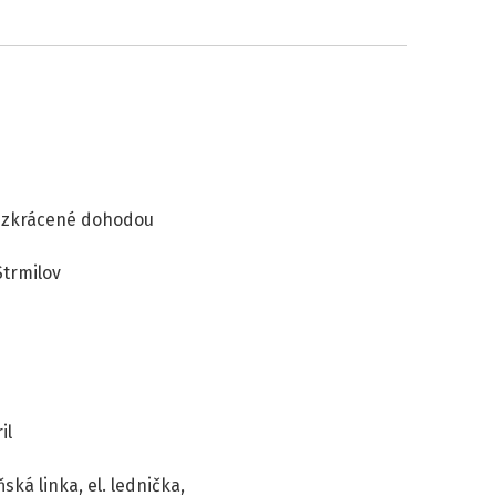
 i zkrácené dohodou
Strmilov
il
ká linka, el. lednička,