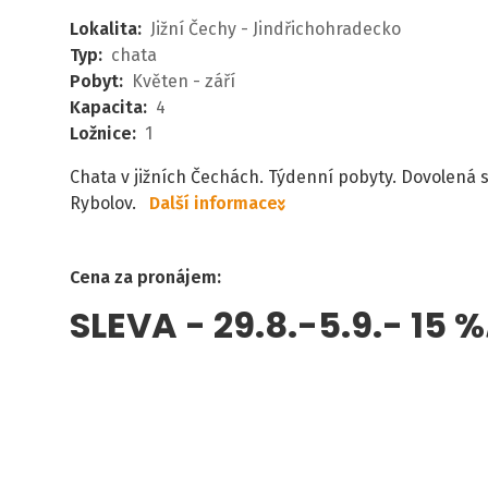
Lokalita
:
Jižní Čechy - Jindřichohradecko
Typ
:
chata
Pobyt
:
Květen - září
Kapacita
:
4
Ložnice
:
1
Chata v jižních Čechách. Týdenní pobyty. Dovolená
Rybolov.
Další informace
Cena za pronájem
:
SLEVA - 29.8.-5.9.- 15 %