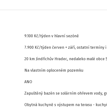
9.100 Kč/týden v hlavní sezóně
7.900 Kč/týden červen + září, ostatní termíny
20 km Jindřichův Hradec, nedaleko malé obce 
Na vlastním oploceném pozemku
ANO
Zapuštěný bazén se solárním ohřevem vody, gr
Obytná kuchyně s výstupem na terasu - kuchyňs