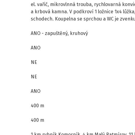
el. vařič, mikrovlnná trouba, rychlovarná konvi
a krbová kamna. V podkroví 1 ložnice 1x4 lůžka
schodech. Koupelna se sprchou a WC je zvenku
ANO - zapuštěný, kruhový
ANO
NE
NE
ANO
400 m
400 m
1 km rybník Komorník, 4 km Malý Ratmírov, 11 