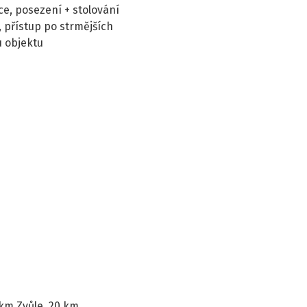
ce, posezení + stolování
, přístup po strmějších
 objektu
km Zvůle, 20 km