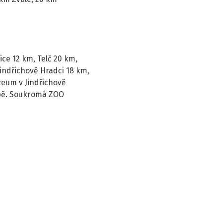
nice 12 km, Telč 20 km,
indřichově Hradci 18 km,
zeum v Jindřichově
ropě. Soukromá ZOO
Leaflet
|
©
OpenStreetMap
contributors