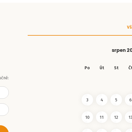
Vš
srpen
2
Po
Út
St
Č
učně:
3
4
5
6
10
11
12
1