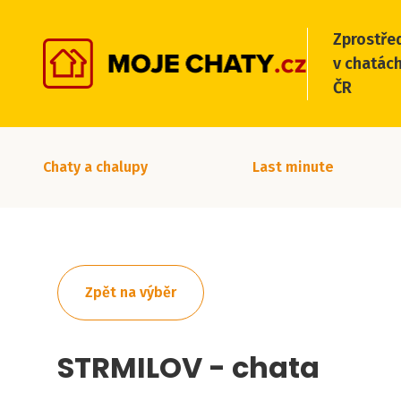
Zprostře
v chatách
ČR
Chaty a chalupy
Last minute
Zpět na výběr
STRMILOV - chata