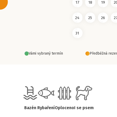
17
18
19
2
24
25
26
2
31
Vámi vybraný termín
Předběžná rezer
Bazén
Rybaření
Oploceno
I se psem