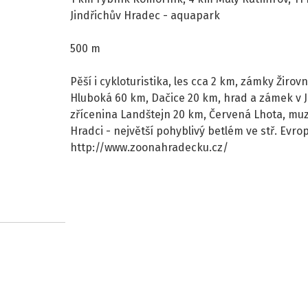
Jindřichův Hradec - aquapark
500 m
Pěší i cykloturistika, les cca 2 km, zámky Žirov
Hluboká 60 km, Dačice 20 km, hrad a zámek v J
zřícenina Landštejn 20 km, Červená Lhota, mu
Hradci - největší pohyblivý betlém ve stř. Ev
http://www.zoonahradecku.cz/
+
−