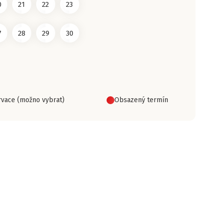
0
21
22
23
7
28
29
30
vace (možno vybrat)
Obsazený termín