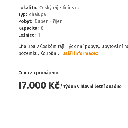
Lokalita
:
Český ráj - Jičínsko
Typ
:
chalupa
Pobyt
:
Duben - říjen
Kapacita
:
8
Ložnice
:
1
Chalupa v Českém ráji. Týdenní pobyty. Ubytování 
pozemku. Koupání.
Další informace
Cena za pronájem
:
17.000 Kč
týden v hlavní letní sezóně