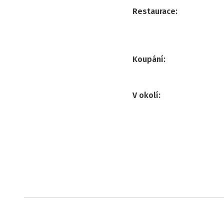
Restaurace
:
Koupání
:
V okolí
: