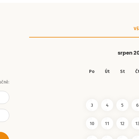
Vš
srpen
2
Po
Út
St
Č
učně:
3
4
5
6
10
11
12
1