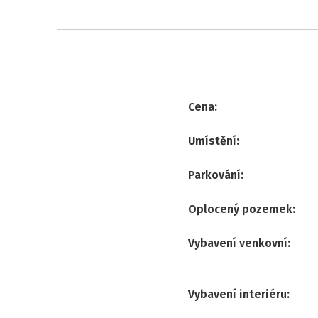
Cena
:
Umístění
:
Parkování
:
Oplocený pozemek
:
Vybavení venkovní
:
Vybavení interiéru
: