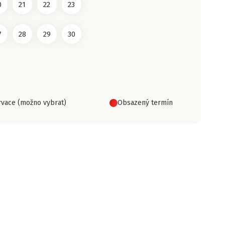
0
21
22
23
7
28
29
30
vace (možno vybrat)
Obsazený termín