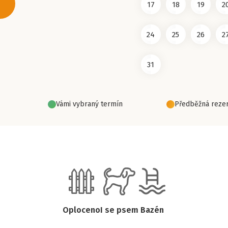
17
18
19
2
24
25
26
2
31
Vámi vybraný termín
Předběžná rezer
Oploceno
I se psem
Bazén