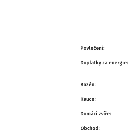
Povlečení
:
Doplatky za energie
:
Bazén
:
Kauce
:
Domácí zvíře
:
Obchod
: