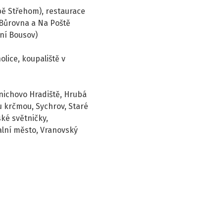
ě Střehom), restaurace
 Bůrovna a Na Poště
ní Bousov)
olice, koupaliště v
nichovo Hradiště, Hrubá
u krčmou, Sychrov, Staré
ské světničky,
alní město, Vranovský
Leaflet
|
©
OpenStreetMap
contributors