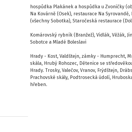
hospůdka Plakánek a hospůdka u Zvoničky (ob
Na Kovárně (Osek), restaurace Na Syrovandě,
(všechny Sobotka), Staročeská restaurace (Dol
Komárovský rybník (Branžež), Vidlák, Věžák, Jin
Sobotce a Mladé Boleslavi
Hrady - Kost, Valdštejn, zámky - Humprecht, M
skála, Hrubý Rohozec, Dětenice se středověko
Hrady. Trosky, Valečov, Vranov, Frýdštejn, Dráb
Prachovské skály, Podtrosecká údolí, Hrubosk
hřeben.
+