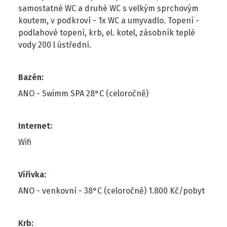
samostatné WC a druhé WC s velkým sprchovým
koutem, v podkroví - 1x WC a umyvadlo. Topení -
podlahové topení, krb, el. kotel, zásobník teplé
vody 200 l ústřední.
Bazén
:
ANO - Swimm SPA 28°C (celoročně)
Internet
:
Wifi
Vířivka
:
ANO - venkovní - 38°C (celoročně) 1.800 Kč/pobyt
Krb
: