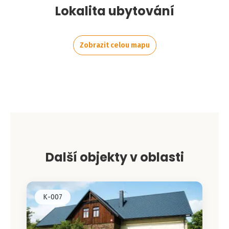
Lokalita ubytování
Zobrazit celou mapu
Leaflet
|
©
OpenStreetMap
contributors
+
−
Další objekty v oblasti
K-007