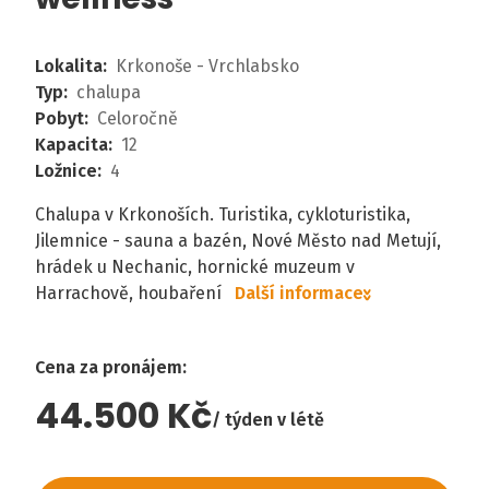
Lokalita
:
Krkonoše - Vrchlabsko
Typ
:
chalupa
Pobyt
:
Celoročně
Kapacita
:
12
Ložnice
:
4
Chalupa v Krkonoších. Turistika, cykloturistika,
Jilemnice - sauna a bazén, Nové Město nad Metují,
hrádek u Nechanic, hornické muzeum v
Harrachově, houbaření
Další informace
Cena za pronájem
:
44.500 Kč
týden v létě