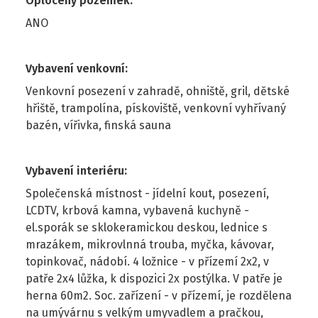
Oplocený pozemek
:
ANO
Vybavení venkovní
:
Venkovní posezení v zahradě, ohniště, gril, dětské
hřiště, trampolína, pískoviště, venkovní vyhřívaný
bazén, vířivka, finská sauna
Vybavení interiéru
:
Společenská místnost - jídelní kout, posezení,
LCDTV, krbová kamna, vybavená kuchyně -
el.sporák se sklokeramickou deskou, lednice s
mrazákem, mikrovlnná trouba, myčka, kávovar,
topinkovač, nádobí. 4 ložnice - v přízemí 2x2, v
patře 2x4 lůžka, k dispozici 2x postýlka. V patře je
herna 60m2. Soc. zařízení - v přízemí, je rozdělena
na umývárnu s velkým umyvadlem a pračkou,