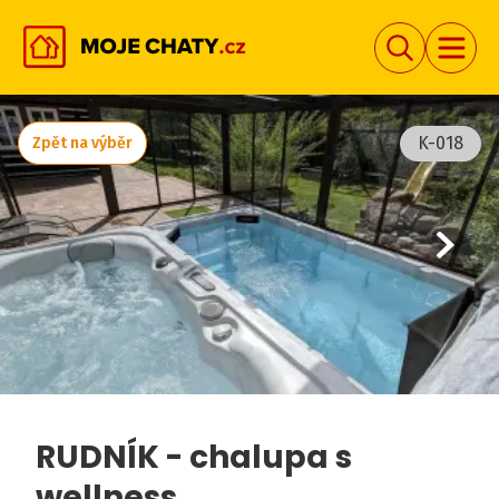
K-018
Zpět na výběr
RUDNÍK - chalupa s
wellness