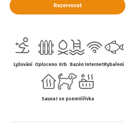
Rezervovat
Lyžování
Oploceno
Krb
Bazén
Internet
Rybaření
Sauna
I se psem
Vířivka