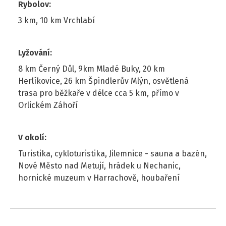
Rybolov
:
3 km, 10 km Vrchlabí
Lyžování
:
8 km Černý Důl, 9km Mladé Buky, 20 km
Herlíkovice, 26 km Špindlerův Mlýn, osvětlená
trasa pro běžkaře v délce cca 5 km, přímo v
Orlickém Záhoří
V okolí
:
Turistika, cykloturistika, Jilemnice - sauna a bazén,
Nové Město nad Metují, hrádek u Nechanic,
hornické muzeum v Harrachově, houbaření