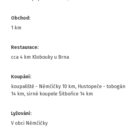
Obchod
:
1 km
Restaurace
:
cca 4 km Klobouky u Brna
Koupání
:
koupaliště - Němčičky 10 km, Hustopeče - tobogán
14 km, sirné koupele Šitbořice 14 km
Lyžování
:
V obci Němčičky