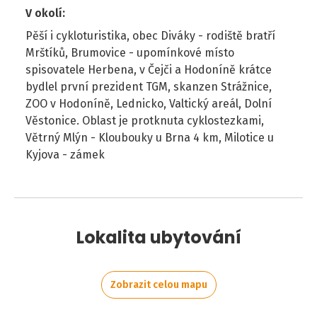
V okolí
:
Pěší i cykloturistika, obec Diváky - rodiště bratří
Mrštíků, Brumovice - upomínkové místo
spisovatele Herbena, v Čejči a Hodoníně krátce
bydlel první prezident TGM, skanzen Strážnice,
ZOO v Hodoníně, Lednicko, Valtický areál, Dolní
Věstonice. Oblast je protknuta cyklostezkami,
Větrný Mlýn - Kloubouky u Brna 4 km, Milotice u
Kyjova - zámek
Lokalita ubytování
Zobrazit celou mapu