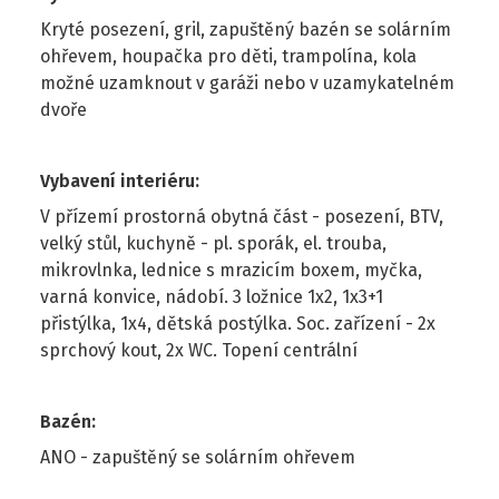
Kryté posezení, gril, zapuštěný bazén se solárním
ohřevem, houpačka pro děti, trampolína, kola
možné uzamknout v garáži nebo v uzamykatelném
dvoře
Vybavení interiéru
:
V přízemí prostorná obytná část - posezení, BTV,
velký stůl, kuchyně - pl. sporák, el. trouba,
mikrovlnka, lednice s mrazicím boxem, myčka,
varná konvice, nádobí. 3 ložnice 1x2, 1x3+1
přistýlka, 1x4, dětská postýlka. Soc. zařízení - 2x
sprchový kout, 2x WC. Topení centrální
Bazén
:
ANO - zapuštěný se solárním ohřevem