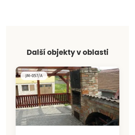
Leaflet
|
©
OpenStreetMap
contributors
+
−
Další objekty v oblasti
JM-057/A