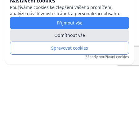
Nastavení cookies
Používáme cookies ke zlepšení vašeho prohlížení,
analýze návštěvnosti stránek a personalizaci obsahu.
Přijmout vše
Odmítnout vše
Spravovat cookies
Zásady používání cookies
Copyright © 1991–
2026
| mojechaty.cz
Zpracování osobních údajů
Zásady používání cookies
Obchodní podmínky
Jak objednat