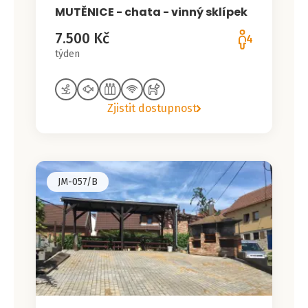
MUTĚNICE - chata - vinný sklípek
7.500 Kč
4
týden
Zjistit dostupnost
JM-057/B