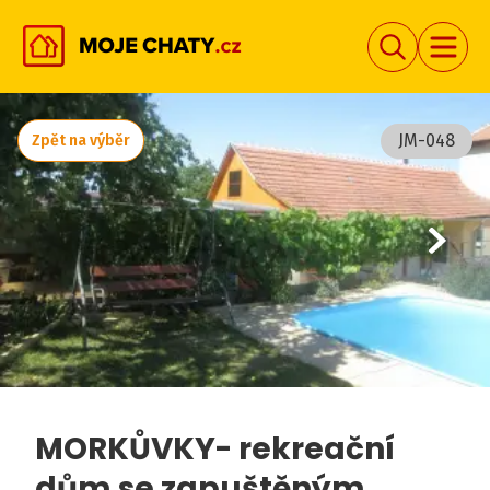
JM-048
Zpět na výběr
MORKŮVKY- rekreační
dům se zapuštěným