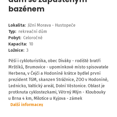
bazénem
Lokalita
:
Jižní Morava - Hustopeče
Typ
:
rekreační dům
Pobyt
:
Celoročně
Kapacita
:
10
Ložnice
:
3
Pěší i cykloturistika, obec Diváky - rodiště bratří
Mrštíků, Brumovice - upomínkové místo spisovatele
Herbena, v Čejči a Hodoníně krátce bydlel první
prezident TGM, skanzen Strážnice, ZOO v Hodoníně,
Lednicko, Valtický areál, Dolní Věstonice. Oblast je
protknuta cyklostezkami, Větrný Mlýn - Kloubouky
u Brna 4 km, Milotice u Kyjova - zámek
Další informace