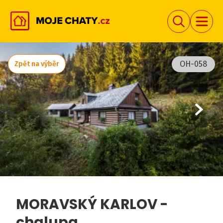
OH-058
Zpět na výběr
MORAVSKÝ KARLOV -
chalupa