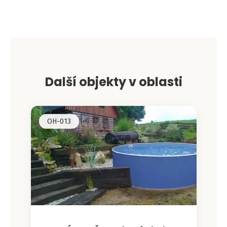
Leaflet
|
©
OpenStreetMap
contributors
+
−
Další objekty v oblasti
OH-013