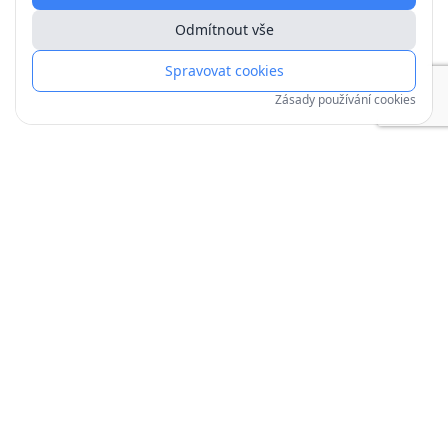
Odmítnout vše
Spravovat cookies
Zásady používání cookies
Copyright © 1991–
2026
| mojechaty.cz
Zpracování osobních údajů
Zásady používání cookies
Obchodní podmínky
Jak objednat
Provoz a úpravy zajišťuje
invenus