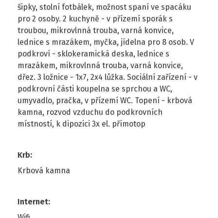
šipky, stolní fotbálek, možnost spaní ve spacáku
pro 2 osoby. 2 kuchyně - v přízemí sporák s
troubou, mikrovlnná trouba, varná konvice,
lednice s mrazákem, myčka, jídelna pro 8 osob. V
podkroví - sklokeramická deska, lednice s
mrazákem, mikrovlnná trouba, varná konvice,
dřez. 3 ložnice - 1x7, 2x4 lůžka. Sociální zařízení - v
podkrovní části koupelna se sprchou a WC,
umyvadlo, pračka, v přízemí WC. Topení - krbová
kamna, rozvod vzduchu do podkrovních
místností, k dipozici 3x el. přímotop
Krb
:
Krbová kamna
Internet
:
Wifi