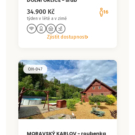
DOLNÍ ORLICE - srub
34.900 Kč
16
týden v létě a v zimě
Zjistit dostupnost
OH-047
MORAVSKÝ KARLOV - roubenka