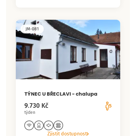
JM-081
TÝNEC U BŘECLAVI - chalupa
9.730 Kč
5
týden
Zjistit dostupnost