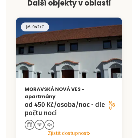
Další objekty v oblasti
JM-042/C
MORAVSKÁ NOVÁ VES -
apartmány
od 450 Kč/osoba/noc - dle
8
počtu nocí
Zjistit dostupnost