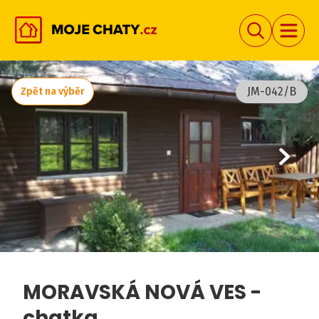
JM-042/B
Zpět na výběr
MORAVSKÁ NOVÁ VES -
chatka