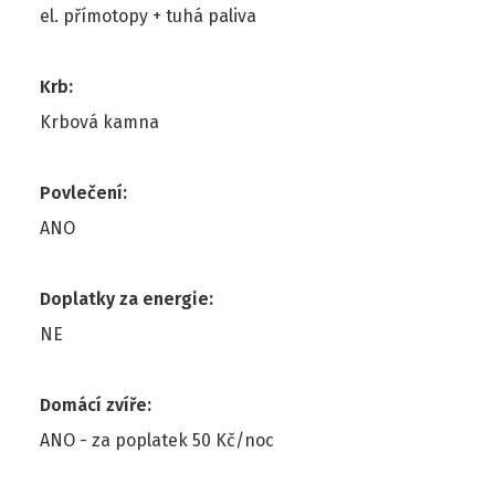
el. přímotopy + tuhá paliva
Krb
:
Krbová kamna
Povlečení
:
ANO
Doplatky za energie
:
NE
Domácí zvíře
:
ANO - za poplatek 50 Kč/noc