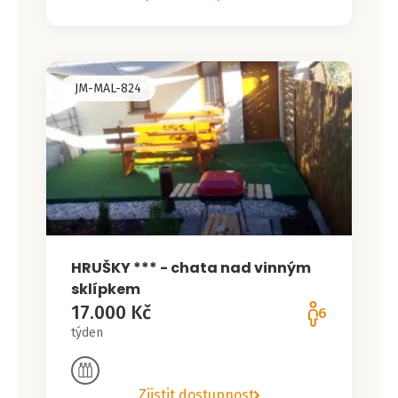
JM-MAL-824
HRUŠKY *** - chata nad vinným
sklípkem
17.000 Kč
6
týden
Zjistit dostupnost