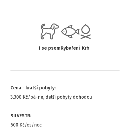
I se psem
Rybaření
Krb
Cena - kratší pobyty
:
3.300 Kč/pá-ne, delší pobyty dohodou
SILVESTR
:
600 Kč/os/noc