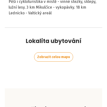
Pěší i cykloturistika v místě - vinné stezky, sklepy,
lužní lesy. 3 km Mikulčice - vykopávky. 18 km
Lednicko - Valtický areál
Lokalita ubytování
Zobrazit celou mapu
Leaflet
|
©
OpenStreetMap
contributors
+
−