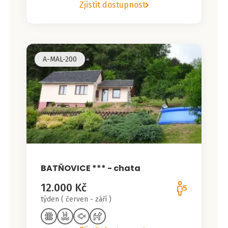
Zjistit dostupnost
A-MAL-200
BATŇOVICE *** - chata
12.000 Kč
5
týden ( červen - září )