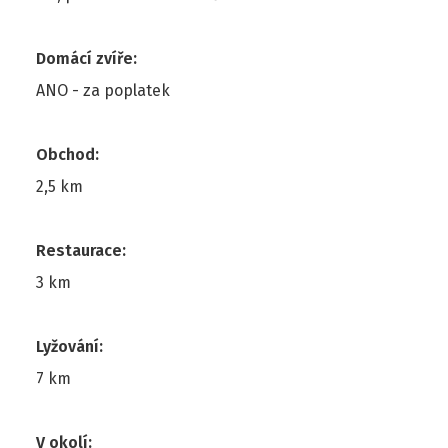
Domácí zvíře
:
ANO - za poplatek
Obchod
:
2,5 km
Restaurace
:
3 km
Lyžování
:
7 km
V okolí
: