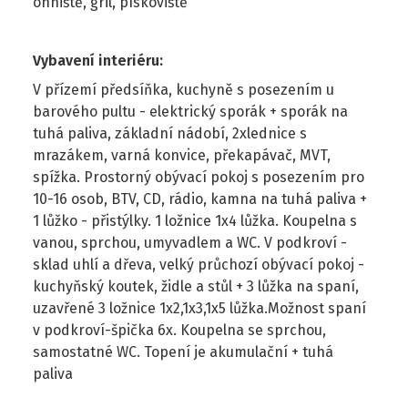
ohniště, gril, pískoviště
Vybavení interiéru
:
V přízemí předsíňka, kuchyně s posezením u
barového pultu - elektrický sporák + sporák na
tuhá paliva, základní nádobí, 2xlednice s
mrazákem, varná konvice, překapávač, MVT,
spížka. Prostorný obývací pokoj s posezením pro
10-16 osob, BTV, CD, rádio, kamna na tuhá paliva +
1 lůžko - přistýlky. 1 ložnice 1x4 lůžka. Koupelna s
vanou, sprchou, umyvadlem a WC. V podkroví -
sklad uhlí a dřeva, velký průchozí obývací pokoj -
kuchyňský koutek, židle a stůl + 3 lůžka na spaní,
uzavřené 3 ložnice 1x2,1x3,1x5 lůžka.Možnost spaní
v podkroví-špička 6x. Koupelna se sprchou,
samostatné WC. Topení je akumulační + tuhá
paliva