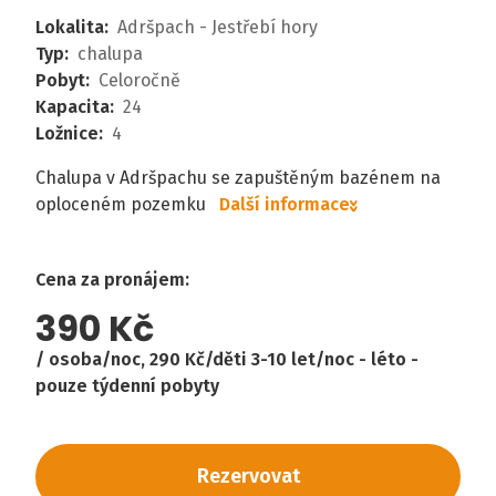
Lokalita
:
Adršpach - Jestřebí hory
Typ
:
chalupa
Pobyt
:
Celoročně
Kapacita
:
24
Ložnice
:
4
Chalupa v Adršpachu se zapuštěným bazénem na
oploceném pozemku
Další informace
Cena za pronájem
:
390 Kč
osoba/noc, 290 Kč/děti 3-10 let/noc - léto -
pouze týdenní pobyty
Rezervovat