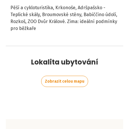
Pěší a cykloturistika, Krkonoše, Adršpašsko -
Teplické skály, Broumovské stěny, Babiččino údolí,
Rozkoš, ZOO Dvůr Králové. Zima: ideální podmínky
pro běžkaře
Lokalita ubytování
Zobrazit celou mapu
Leaflet
|
©
OpenStreetMap
contributors
+
−