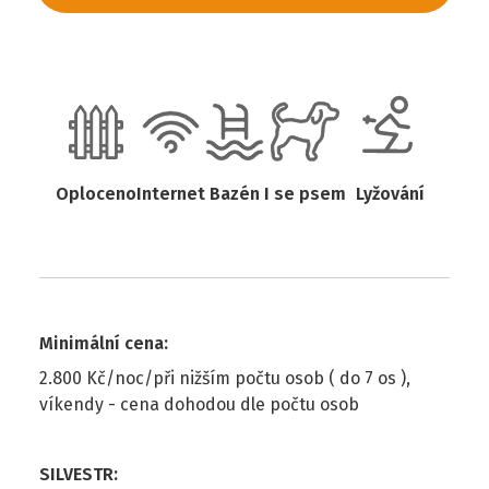
Oploceno
Internet
Bazén
I se psem
Lyžování
Minimální cena
:
2.800 Kč/noc/při nižším počtu osob ( do 7 os ),
víkendy - cena dohodou dle počtu osob
SILVESTR
: