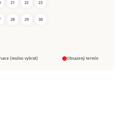
0
21
22
23
7
28
29
30
vace (možno vybrat)
Obsazený termín