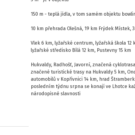
150 m - teplá jídla, v tom samém objektu bowli
10 km přehrada Olešná, 19 km Frýdek Místek, 3
Vlek 6 km, lyžařské centrum, lyžařská škola 12
lyžařské středisko Bílá 12 km, Pustevny 15 km
Hukvaldy, Radhošť, Javorní, značená cyklotras
značené turistické trasy na Hukvaldy 5 km, O
automobilů v Kopřivnici 14 km, hrad Štramberk
posledním týdnu srpna se konají ve Lhotce k
národopisné slavnosti
+