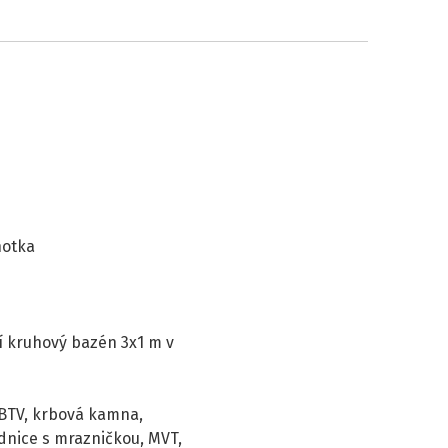
hotka
í kruhový bazén 3x1 m v
 BTV, krbová kamna,
ednice s mrazničkou, MVT,