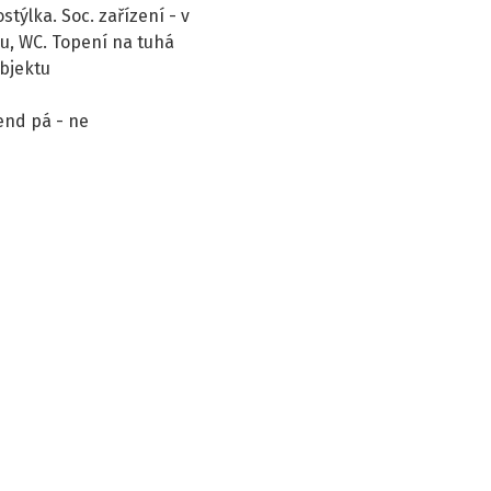
týlka. Soc. zařízení - v
u, WC. Topení na tuhá
objektu
end pá - ne