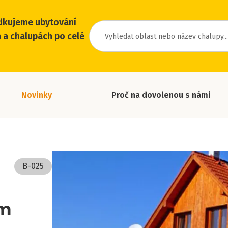
dkujeme ubytování
 a chalupách po celé
Novinky
Proč na dovolenou s námi
B-025
ům