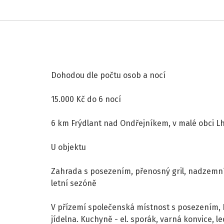
Dohodou dle počtu osob a nocí
15.000 Kč do 6 nocí
6 km Frýdlant nad Ondřejníkem, v malé obci L
U objektu
Zahrada s posezením, přenosný gril, nadzemn
letní sezóně
V přízemí společenská místnost s posezením,
jídelna. Kuchyně - el. sporák, varná konvice, l