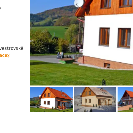
y
vestrovské
mace