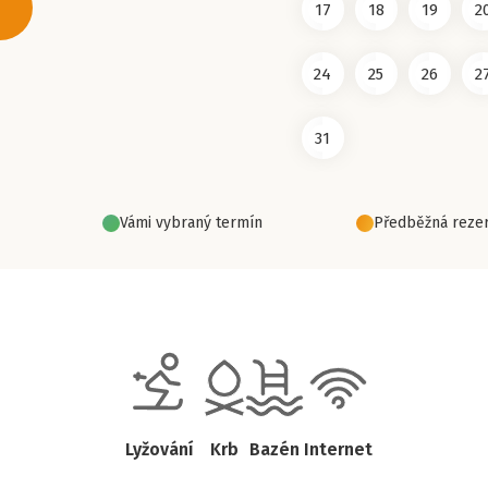
17
18
19
2
24
25
26
2
31
Vámi vybraný termín
Předběžná rezer
Lyžování
Krb
Bazén
Internet