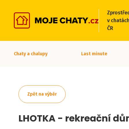
Zprostře
v chatách
ČR
Chaty a chalupy
Last minute
Zpět na výběr
LHOTKA - rekreační d