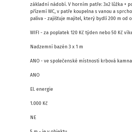
základní nádobí. V horním patře: 3x2 lůžka + pos
přízemí WC, v patře koupelna s vanou a sprcho
paliva - zajišťuje majitel, který bydlí 200 m od 
WIFI - za poplatek 120 Kč týden nebo 50 Kč vík
Nadzemní bazén 3 x 1 m
ANO - ve společenské místnosti krbová kamna
ANO
El. energie
1.000 Kč
NE
5 m - je v objektu