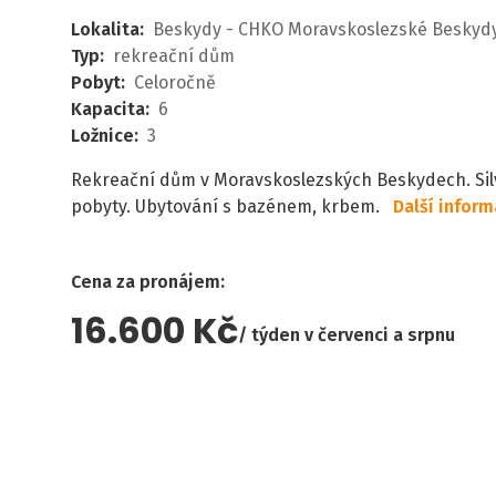
Lokalita
:
Beskydy - CHKO Moravskoslezské Beskyd
Typ
:
rekreační dům
Pobyt
:
Celoročně
Kapacita
:
6
Ložnice
:
3
Rekreační dům v Moravskoslezských Beskydech. Sil
pobyty. Ubytování s bazénem, krbem.
Další infor
Cena za pronájem
:
16.600 Kč
týden v červenci a srpnu