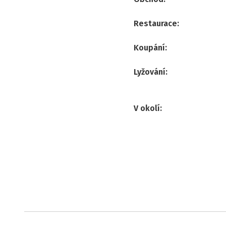
Restaurace
:
Koupání
:
Lyžování
:
V okolí
: