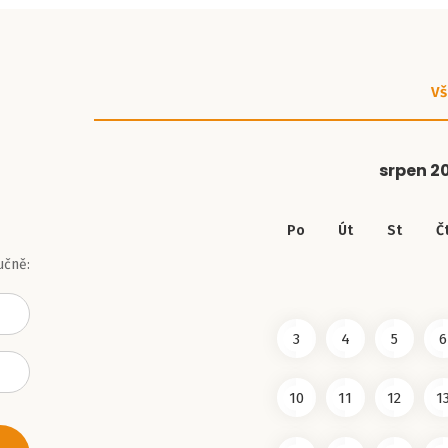
Vš
srpen
2
Po
Út
St
Č
učně:
3
4
5
6
10
11
12
1