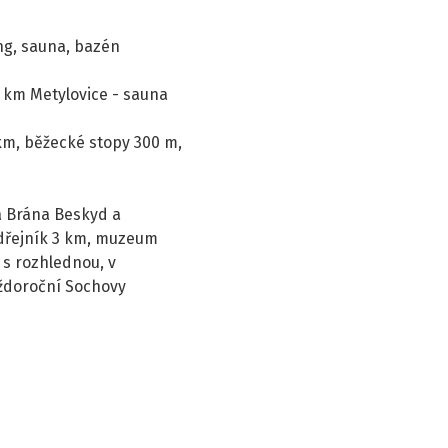
ng, sauna, bazén
 km Metylovice - sauna
 km, běžecké stopy 300 m,
a Brána Beskyd a
ndřejník 3 km, muzeum
 s rozhlednou, v
aždoroční Sochovy
Leaflet
|
©
OpenStreetMap
contributors