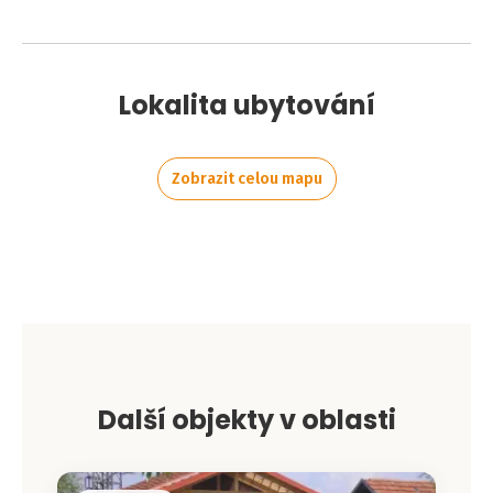
Lokalita ubytování
Zobrazit celou mapu
Leaflet
|
©
OpenStreetMap
contributors
+
−
Další objekty v oblasti