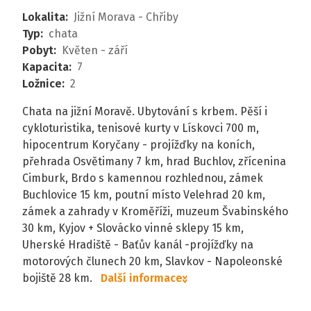
Lokalita
:
Jižní Morava - Chřiby
Typ
:
chata
Pobyt
:
Květen - září
Kapacita
:
7
Ložnice
:
2
Chata na jižní Moravě. Ubytování s krbem. Pěší i
cykloturistika, tenisové kurty v Lískovci 700 m,
hipocentrum Koryčany - projížďky na koních,
přehrada Osvětimany 7 km, hrad Buchlov, zřícenina
Cimburk, Brdo s kamennou rozhlednou, zámek
Buchlovice 15 km, poutní místo Velehrad 20 km,
zámek a zahrady v Kroměříži, muzeum Švabinského
30 km, Kyjov + Slovácko vinné sklepy 15 km,
Uherské Hradiště - Baťův kanál -projížďky na
motorových člunech 20 km, Slavkov - Napoleonské
bojiště 28 km.
Další informace