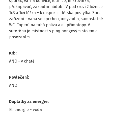
sporák, varná konvice, lednice, mikrovlnka,
překapávač, základní nádobí. V podkroví 2 ložnice
1x3 a 1x4 lůžka + k dispozici dětská postýlka. Soc.
zařízení - vana se sprchou, umyvadlo, samostatné
WC. Topení na tuhá paliva a el. přímotopy. V
suterénu je místnost s ping pongovým stolem a
posezením
Krb
:
ANO - v chatě
Povlečení
:
ANO
Doplatky za energie
:
El. energie + voda