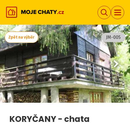
JM-005
Zpět na výběr
KORYČANY - chata