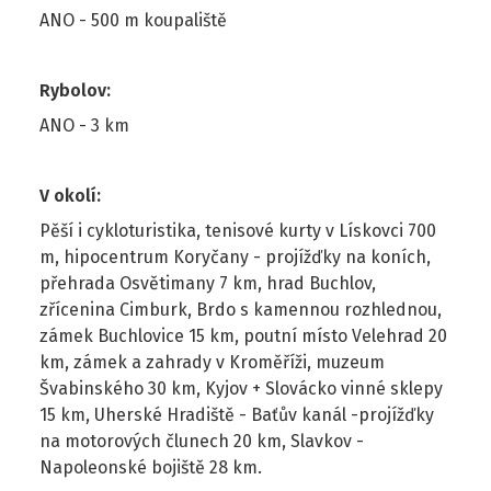
ANO - 500 m koupaliště
Rybolov
:
ANO - 3 km
V okolí
:
Pěší i cykloturistika, tenisové kurty v Lískovci 700
m, hipocentrum Koryčany - projížďky na koních,
přehrada Osvětimany 7 km, hrad Buchlov,
zřícenina Cimburk, Brdo s kamennou rozhlednou,
zámek Buchlovice 15 km, poutní místo Velehrad 20
km, zámek a zahrady v Kroměříži, muzeum
Švabinského 30 km, Kyjov + Slovácko vinné sklepy
15 km, Uherské Hradiště - Baťův kanál -projížďky
na motorových člunech 20 km, Slavkov -
Napoleonské bojiště 28 km.