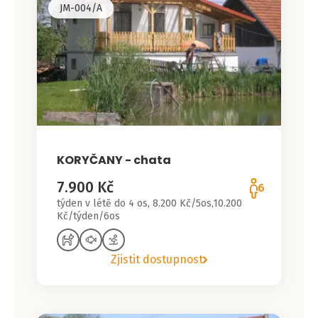
JM-004/A
KORYČANY - chata
7.900 Kč
6
týden v létě do 4 os, 8.200 Kč/5os,10.200
Kč/týden/6os
Zjistit dostupnost