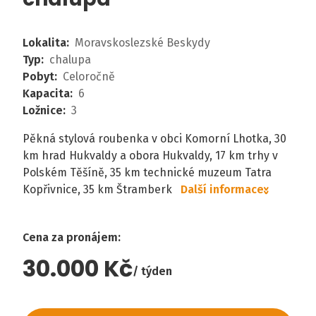
Lokalita
:
Moravskoslezské Beskydy
Typ
:
chalupa
Pobyt
:
Celoročně
Kapacita
:
6
Ložnice
:
3
Pěkná stylová roubenka v obci Komorní Lhotka, 30
km hrad Hukvaldy a obora Hukvaldy, 17 km trhy v
Polském Těšíně, 35 km technické muzeum Tatra
Kopřivnice, 35 km Štramberk
Další informace
Cena za pronájem
:
30.000 Kč
týden