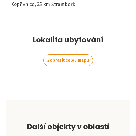
Kopřivnice, 35 km Štramberk
Lokalita ubytování
Zobrazit celou mapu
Leaflet
|
©
OpenStreetMap
contributors
+
−
Další objekty v oblasti