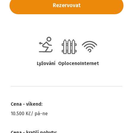
Rezervovat
Lyžování
Oploceno
Internet
Cena - víkend
:
10.500 Kč/ pá-ne
Cena - kratší pobyty
: