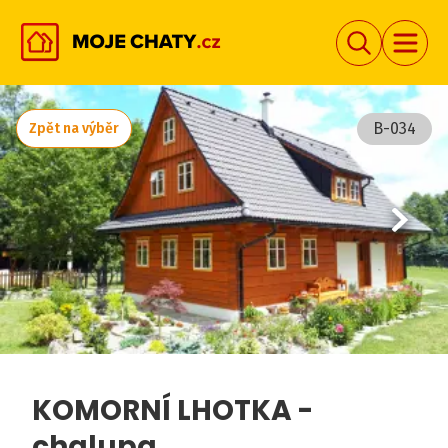
B-034
Zpět na výběr
KOMORNÍ LHOTKA -
chalupa