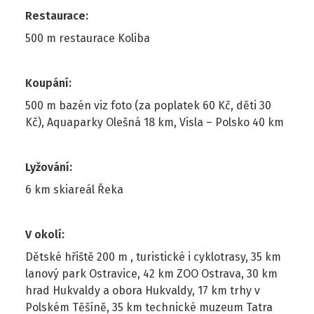
Restaurace
:
500 m restaurace Koliba
Koupání
:
500 m bazén viz foto (za poplatek 60 Kč, děti 30
Kč), Aquaparky Olešná 18 km, Visla – Polsko 40 km
Lyžování
:
6 km skiareál Řeka
V okolí
:
Dětské hřiště 200 m , turistické i cyklotrasy, 35 km
lanový park Ostravice, 42 km ZOO Ostrava, 30 km
hrad Hukvaldy a obora Hukvaldy, 17 km trhy v
Polském Těšíně, 35 km technické muzeum Tatra