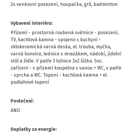
2x venkovní posezení, houpačka, gril, badminton
Vybavení interiéru
:
Přízemí - prostorná roubená světnice - posezení,
TV, kachlová kamna - spojeno s kuchyní -
sklokeramická varná deska, el. trouba, myčka,
varná konvice, lednice s mrazákem, nádobí, jídelní
stůl a židle. V patře 3 ložnice 3x2 lůžka. Soc.
zařízení - v přízemí koupelna s vanou + WC, v patře
- sprcha a WC. Topení - kachlová kamna + el.
podlahové topení
Povlečení
:
ANO
Doplatky za energie
: