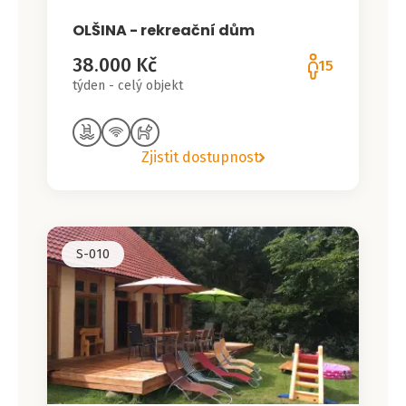
OLŠINA - rekreační dům
38.000 Kč
15
týden - celý objekt
Zjistit dostupnost
S-010