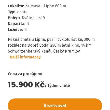
Lokalita
:
Šumava - Lipno 800 m
Typ
:
chata
Pobyt
:
Květen - září
Kapacita
:
9
Ložnice
:
3
Pěkná chata u Lipna, pěší i cykloturistika, 300 m
rozhledna Dobrá voda, 250 m letní kino, 14 km
Schwarzenberský kanál, Český Krumlov
Další informace
Cena za pronájem
:
15.900 Kč
týden v létě
Rezervovat