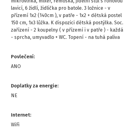
mikrovlnka, mixer, remoska, jídelní stůl s rohovou
lavicí, 6 židlí, židlička pro batole. 3 ložnice - v
přízemí 1x2 (140cm ), v patře - 1x2 + dětská postel
150 cm, 1x3 lůžka. K dispozici dětská postýlka. Soc.
zařízení - 2 koupelny ( v přízemí i v patře ) - každá
- sprcha, umyvadlo + WC. Topení - na tuhá paliva
Povlečení
:
ANO
Doplatky za energie
:
NE
Internet
:
WiFi