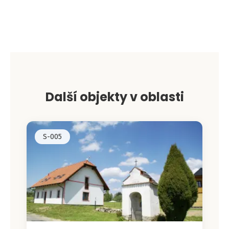
Leaflet
|
©
OpenStreetMap
contributors
+
−
Další objekty v oblasti
S-005