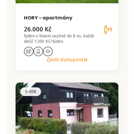
HORY - apartmány
26.000 Kč
15
týden v hlavní sezóně do 8 os, každá
další 1.200 Kč/týden
Zjistit dostupnost
S-058