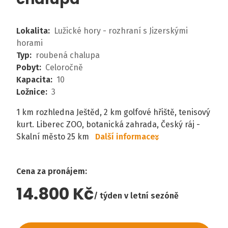
Lokalita
:
Lužické hory - rozhraní s Jizerskými
horami
Typ
:
roubená chalupa
Pobyt
:
Celoročně
Kapacita
:
10
Ložnice
:
3
1 km rozhledna Ještěd, 2 km golfové hřiště, tenisový
kurt. Liberec ZOO, botanická zahrada, Český ráj -
Skalní město 25 km
Další informace
Cena za pronájem
:
14.800 Kč
týden v letní sezóně