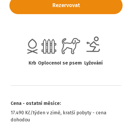
Rezervovat
Krb
Oploceno
I se psem
Lyžování
Cena - ostatní měsíce
:
17.490 Kč/týden v zimě, kratší pobyty - cena
dohodou