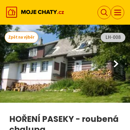
LH-008
Zpět na výběr
HOŘENÍ PASEKY - roubená
chalupa