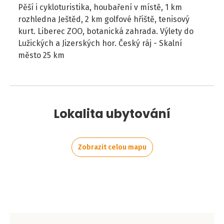
Pěší i cykloturistika, houbaření v místě, 1 km
rozhledna Ještěd, 2 km golfové hřiště, tenisový
kurt. Liberec ZOO, botanická zahrada. Výlety do
Lužických a Jizerských hor. Český ráj - Skalní
město 25 km
Lokalita ubytování
Zobrazit celou mapu
Leaflet
|
©
OpenStreetMap
contributors
+
−