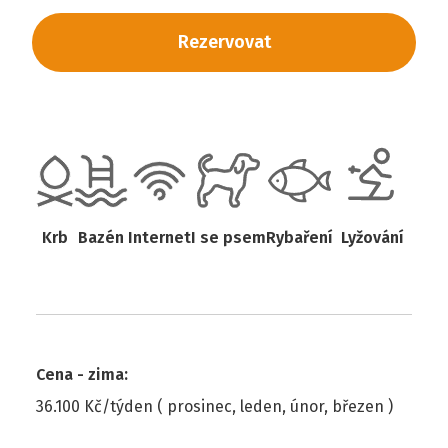
Rezervovat
Krb
Bazén
Internet
I se psem
Rybaření
Lyžování
Cena - zima
:
36.100 Kč/týden ( prosinec, leden, únor, březen )