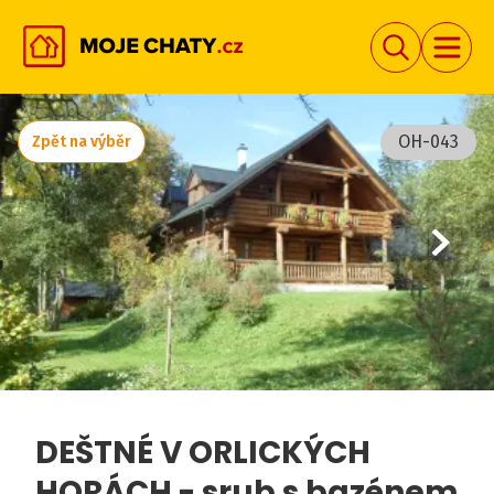
OH-043
Zpět na výběr
DEŠTNÉ V ORLICKÝCH
HORÁCH - srub s bazénem