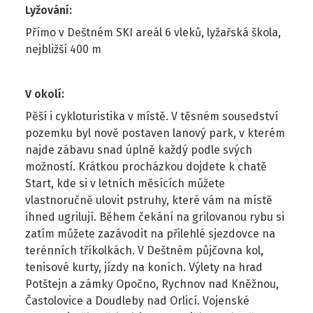
Lyžování
:
Přímo v Deštném SKI areál 6 vleků, lyžařská škola,
nejbližší 400 m
V okolí
:
Pěší i cykloturistika v místě. V těsném sousedství
pozemku byl nově postaven lanový park, v kterém
najde zábavu snad úplně každý podle svých
možností. Krátkou procházkou dojdete k chatě
Start, kde si v letních měsících můžete
vlastnoručně ulovit pstruhy, které vám na místě
ihned ugrilují. Během čekání na grilovanou rybu si
zatím můžete zazávodit na přilehlé sjezdovce na
terénních tříkolkách. V Deštném půjčovna kol,
tenisové kurty, jízdy na koních. Výlety na hrad
Potštejn a zámky Opočno, Rychnov nad Kněžnou,
Častolovice a Doudleby nad Orlicí. Vojenské