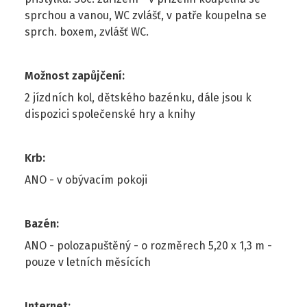
sprchou a vanou, WC zvlášť, v patře koupelna se
sprch. boxem, zvlášť WC.
Možnost zapůjčení
:
2 jízdních kol, dětského bazénku, dále jsou k
dispozici společenské hry a knihy
Krb
:
ANO - v obývacím pokoji
Bazén
:
ANO - polozapuštěný - o rozměrech 5,20 x 1,3 m -
pouze v letních měsících
Internet
: