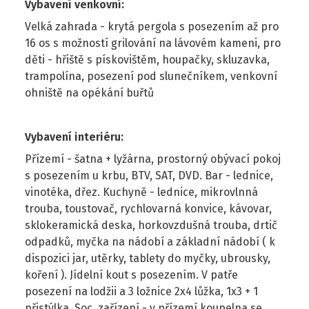
Vybavení venkovní
:
Velká zahrada - krytá pergola s posezením až pro
16 os s možností grilování na lávovém kameni, pro
děti - hřiště s pískovištěm, houpačky, skluzavka,
trampolína, posezení pod slunečníkem, venkovní
ohniště na opékání buřtů
Vybavení interiéru
:
Přízemí - šatna + lyžárna, prostorný obývací pokoj
s posezením u krbu, BTV, SAT, DVD. Bar - lednice,
vinotéka, dřez. Kuchyně - lednice, mikrovlnná
trouba, toustovač, rychlovarná konvice, kávovar,
sklokeramická deska, horkovzdušná trouba, drtič
odpadků, myčka na nádobí a základní nádobí ( k
dispozici jar, utěrky, tablety do myčky, ubrousky,
koření ). Jídelní kout s posezením. V patře
posezení na lodžii a 3 ložnice 2x4 lůžka, 1x3 + 1
přistýlka. Soc. zařízení - v přízemí koupelna se