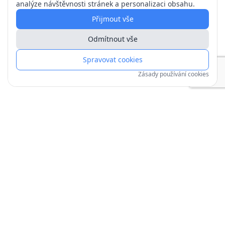
analýze návštěvnosti stránek a personalizaci obsahu.
Přijmout vše
Odmítnout vše
Spravovat cookies
Zásady používání cookies
Copyright © 1991–
2026
| mojechaty.cz
Zpracování osobních údajů
Zásady používání cookies
Obchodní podmínky
Jak objednat
Provoz a úpravy zajišťuje
invenus