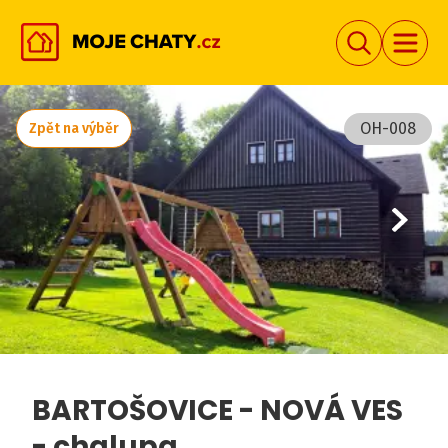
OH-008
Zpět na výběr
BARTOŠOVICE - NOVÁ VES
- chalupa