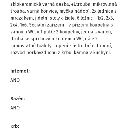
sklokeramická varná deska, el.trouba, mikrovlnná
trouba, varná konvice, myčka nádobí, 2x lednice s
mrazákem, jídelní stoly a židle. 6 ložnic - 1x2, 2x3,
2x4, 1x6. Sociální zařízení - v přízemí koupelna s
vanou a WC, v 1.patře 2 koupelny, jedna s vanou,
druhá se sprchovým koutem a WC, dále 2
samostatné toalety. Topení - ústřední el.topení,
rozvod horkovzduchu z krbu, kamna v kuchyni.
Internet
:
ANO
Bazén
:
ANO
Krb
: