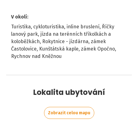
V okolí
:
Turistika, cykloturistika, inline bruslení, Říčky
lanový park, jízda na terénních tříkolkách a
koloběžkách, Rokytnice - jízdárna, zámek
Častolovice, Kunštátská kaple, zámek Opočno,
Rychnov nad Kněžnou
Lokalita ubytování
Zobrazit celou mapu
Leaflet
|
©
OpenStreetMap
contributors